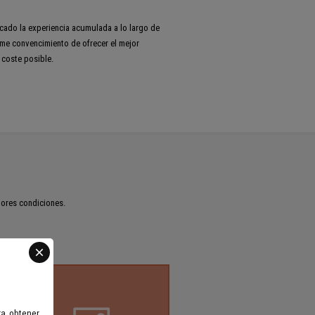
ado la experiencia acumulada a lo largo de
irme convencimiento de ofrecer el mejor
 coste posible.
jores condiciones.
ra obtener