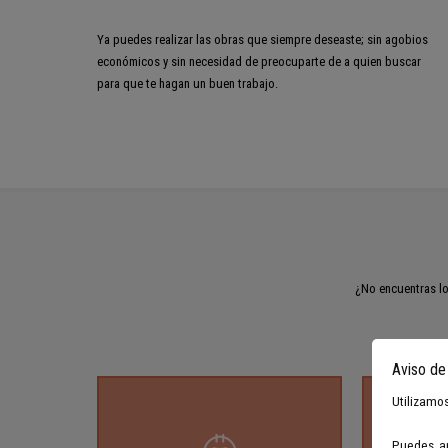
Ya puedes realizar las obras que siempre deseaste; sin agobios
económicos y sin necesidad de preocuparte de a quien buscar
para que te hagan un buen trabajo.
¿No encuentras lo
Aviso de
Utilizamos
Puedes ap