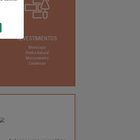
REVESTIMIENTOS
Monocapa
Piedra Natural
Microcemento
Cerámicas
...