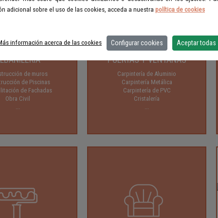
n adicional sobre el uso de las cookies, acceda a nuestra
política de cookies
Configurar cookies
Aceptar todas
Más información acerca de las cookies
LBAÑILERIA
PUERTAS Y VENTANAS
trucción de muros
Carpintería de Aluminio
rucción de Piscinas
Carpintería Metálica
litación de Fachadas
Carpintería de PVC
Obra Civil
Cristalería
...
...