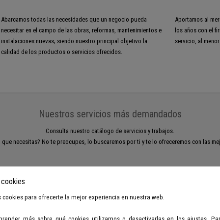
Abarcamos todas las necesidades que un negocio pueda
Aportamos al merc
necesitar en el campo de las obras, reformas, mantenimientos e
los años con el f
instalaciones nuevas; siendo nuestro principal objetivo la
servicio, al menor
calidad de los productos o servicios ofrecidos.
Nuestros servicios más demandados
Consulta nuestro catálogo de servicios y trabajos.
 que necesitas? No te preocupes, lo buscaremos por ti y te lo ofreceremos con las me
 cookies
 cookies para ofrecerte la mejor experiencia en nuestra web.
render más sobre qué cookies utilizamos o desactivarlas en los ajustes. Pa