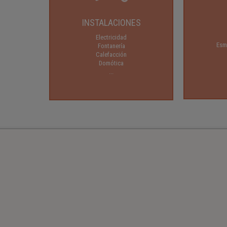
INSTALACIONES
Electricidad
Esm
Fontanería
Calefacción
Domótica
...