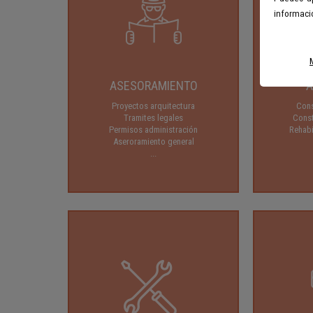
informació
ASESORAMIENTO
A
Proyectos arquitectura
Cons
Tramites legales
Const
Permisos administración
Rehabi
Aseroramiento general
...