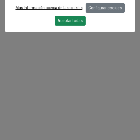
Configurar cookies
Más información acerca de las cookies
Aceptar todas
Información básica en protección de datos.
- Conforme al
RGPD
y la
LOPDGDD
,
ALAMO Y CRUZ SL
tratará los datos
facilitados, con la finalidad de contestar las dudas y/o
quejas planteadas a través del presente formulario y
facilitar la información solicitada. Siempre que nos lo
autorice previamente, enviaremos información relacionada
con los servicios ofrecidos por
ALAMO Y CRUZ SL
. Podrá
ejercer, si lo desea, los derechos de acceso, rectificación,
supresión, y demás reconocidos en la normativa